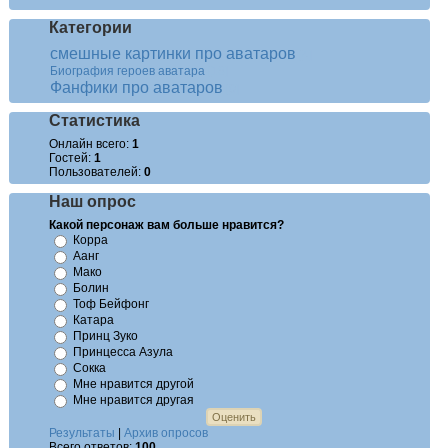
Категории
смешные картинки про аватаров
[4]
Биография героев аватара
[16]
Фанфики про аватаров
[0]
Статистика
Онлайн всего:
1
Гостей:
1
Пользователей:
0
Наш опрос
Какой персонаж вам больше нравится?
Корра
Аанг
Мако
Болин
Тоф Бейфонг
Катара
Принц Зуко
Принцесса Азула
Сокка
Мне нравится другой
Мне нравится другая
Результаты
|
Архив опросов
Всего ответов:
100