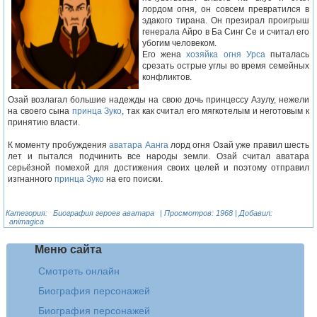
лордом огня, он совсем превратился в
эдакого тирана. Он презирал проигрыш
генерала Айро в Ба Синг Се и считал его
убогим человеком.
Его жена
хозяйка огня Урса
пыталась
срезать острые углы во время семейных
конфликтов.
Озай возлагал большие надежды на свою дочь принцессу Азулу, нежели
на своего сына
принца Зуко
, так как считал его мягкотелым и неготовым к
принятию власти.
К моменту пробуждения
аватара Аанга
лорд огня Озай уже правил шесть
лет и пытался подчинить все народы земли. Озай считал аватара
серьёзной помехой для достижения своих целей и поэтому отправил
изгнанного
принца Зуко
на его поиски.
Категория
:
Биография героев аватара
|
Просмотров
: 1968 |
Добавил
:
animagica
Меню сайта
Смотреть онлайн
Биография персонажей
Биография персонажей