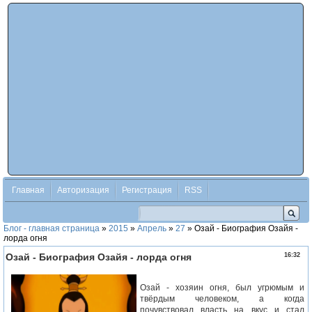
Главная
Авторизация
Регистрация
RSS
Блог - главная страница
»
2015
»
Апрель
»
27
» Озай - Биография Озайя -
лорда огня
Озай - Биография Озайя - лорда огня
16:32
Озай - хозяин огня, был угрюмым и
твёрдым человеком, а когда
почувствовал власть на вкус и стал